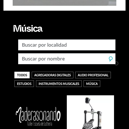
Música
TODOS
AGREGADORAS DIGITALES
AUDIO PROFESIONAL
ESTUDIOS
INSTRUMENTOS MUSICALES
MÚSICA
TODOS
ACCESORIOS
AURICULARES
GRABACIÓN
SELLOS DISCOGRÁFICOS
VINILOS
ACÚSTICOS / CUERDAS
BANDEJAS Y PÚAS
DESCARGA O DIGITAL
MASTERING
AMPLIFICADORES
CDS
INTERFACES
MEZCLA
BAJOS
MEZCLADORES
OTROS
BATERÍAS