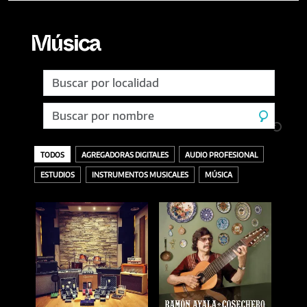
Música
TODOS
AGREGADORAS DIGITALES
AUDIO PROFESIONAL
ESTUDIOS
INSTRUMENTOS MUSICALES
MÚSICA
TODOS
ACCESORIOS
AURICULARES
GRABACIÓN
SELLOS DISCOGRÁFICOS
VINILOS
ACÚSTICOS / CUERDAS
BANDEJAS Y PÚAS
DESCARGA O DIGITAL
MASTERING
AMPLIFICADORES
CDS
INTERFACES
MEZCLA
BAJOS
MEZCLADORES
OTROS
BATERÍAS
MICRÓFONOS / INALÁMBRICOS
EFECTOS