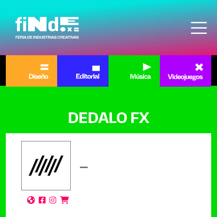
Pasar al contenido principal
DEDALO FX



