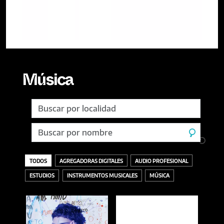
Música
TODOS
AGREGADORAS DIGITALES
AUDIO PROFESIONAL
ESTUDIOS
INSTRUMENTOS MUSICALES
MÚSICA
TODOS
ACCESORIOS
AURICULARES
GRABACIÓN
SELLOS DISCOGRÁFICOS
VINILOS
ACÚSTICOS / CUERDAS
BANDEJAS Y PÚAS
DESCARGA O DIGITAL
MASTERING