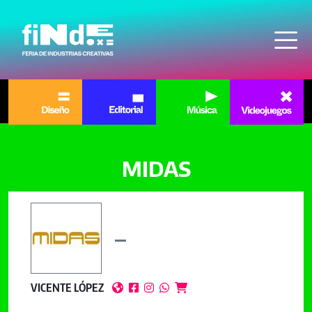
Pasar al contenido principal
MIDAS
VICENTE LÓPEZ




