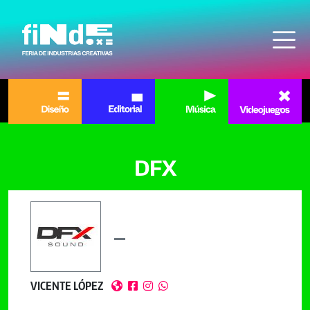
Pasar al contenido principal
DFX
VICENTE LÓPEZ



