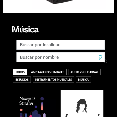
Música
TODOS
AGREGADORAS DIGITALES
AUDIO PROFESIONAL
ESTUDIOS
INSTRUMENTOS MUSICALES
MÚSICA
TODOS
ACCESORIOS
AURICULARES
GRABACIÓN
SELLOS DISCOGRÁFICOS
VINILOS
ACÚSTICOS / CUERDAS
BANDEJAS Y PÚAS
DESCARGA O DIGITAL
MASTERING
AMPLIFICADORES
CDS
INTERFACES
MEZCLA