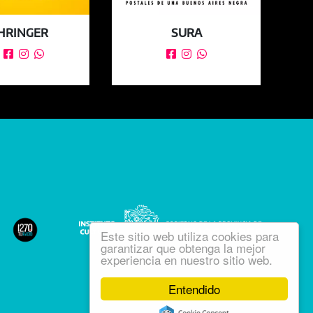
HRINGER
SURA






Este sitio web utiliza cookies para
garantizar que obtenga la mejor
experiencia en nuestro sitio web.
Entendido