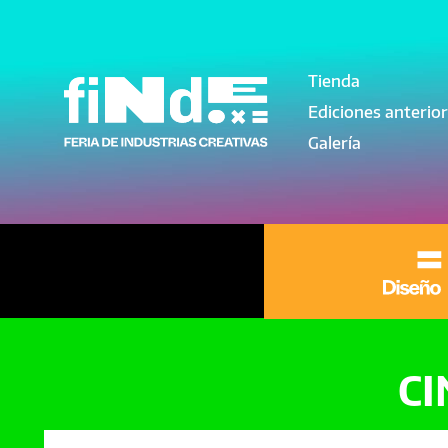
Pasar al contenido principal
Tienda
Navegación pri
Ediciones anterio
Galería
C