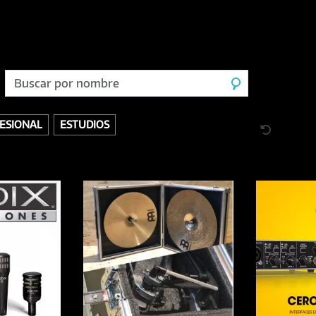
ESIONAL
ESTUDIOS
 DISCOGRÁFICOS
VINILOS
ACÚSTICOS / CUERDAS
BANDEJAS Y PÚAS
DESCA
BATERÍAS
MICRÓFONOS / INALÁMBRICOS
EFECTOS
MONITORES / PARLANTES
DORES / CONTROLADORES
VIENTOS
AUDIO PROFESIONAL
INSTRUMENTOS MUS