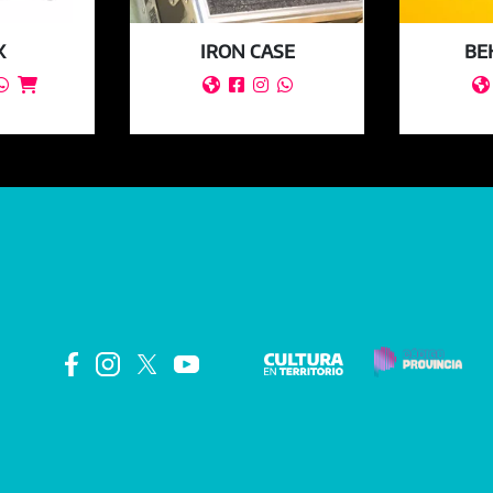
X
IRON CASE
BE






