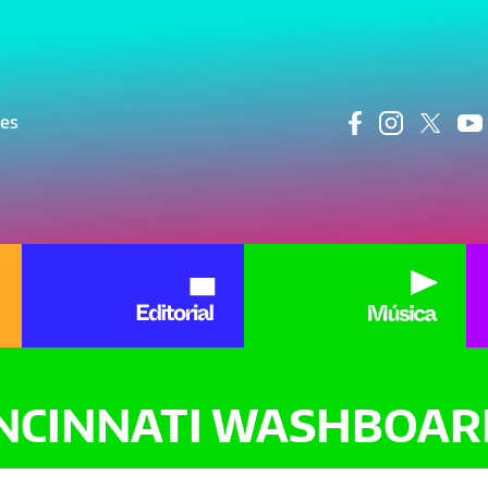
ncipal
res
INCINNATI WASHBOAR