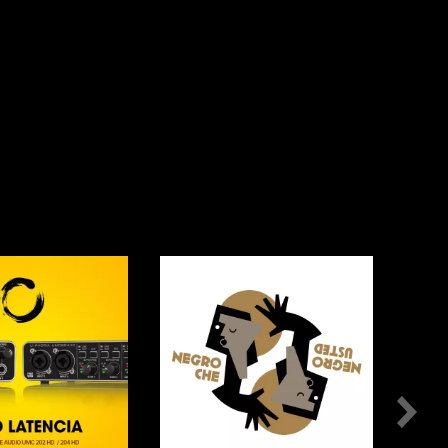
RGA O DIGITAL
MASTERING
AMPLIFICADORES
CDS
GUITARRAS ELÉCTRICAS
OTROS
ICALES