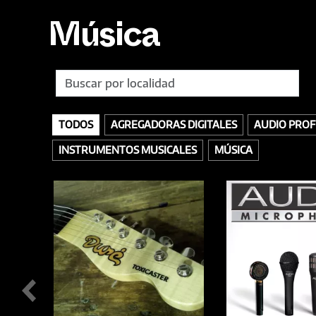
Música
TODOS
AGREGADORAS DIGITALES
AUDIO PROF
INSTRUMENTOS MUSICALES
MÚSICA
TODOS
ACCESORIOS
AURICULARES
GRABACIÓN
SELLOS
INTERFACES
MEZCLA
BAJOS
MEZCLADORES
OTROS
INSTRUMENTOS DE PERCUSIÓN
PIANOS
TECLADOS / SINTETIZA