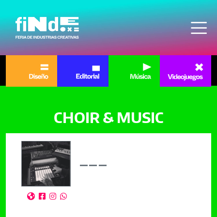
Pasar al contenido principal
CHOIR & MUSIC



