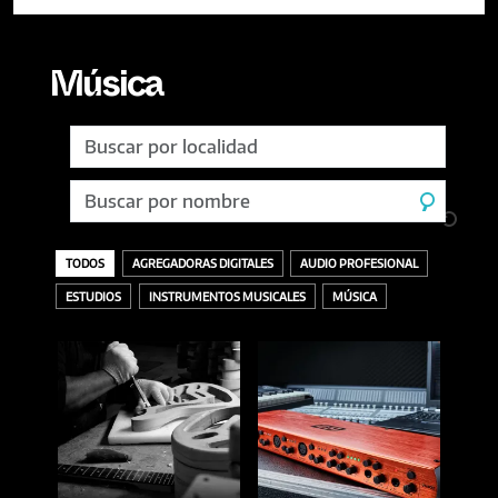
Música
TODOS
AGREGADORAS DIGITALES
AUDIO PROFESIONAL
ESTUDIOS
INSTRUMENTOS MUSICALES
MÚSICA
TODOS
ACCESORIOS
AURICULARES
GRABACIÓN
SELLOS DISCOGRÁFICOS
VINILOS
ACÚSTICOS / CUERDAS
BANDEJAS Y PÚAS
DESCARGA O DIGITAL
MASTERING
AMPLIFICADORES
CDS
INTERFACES
MEZCLA
BAJOS
MEZCLADORES
OTROS
BATERÍAS