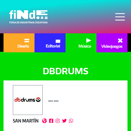
Pasar al contenido principal
DBDRUMS
SAN MARTÍN




