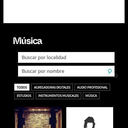
Música
TODOS
AGREGADORAS DIGITALES
AUDIO PROFESIONAL
ESTUDIOS
INSTRUMENTOS MUSICALES
MÚSICA
TODOS
ACCESORIOS
AURICULARES
GRABACIÓN
SELLOS DISCOGRÁFICOS
VINILOS
ACÚSTICOS / CUERDAS
BANDEJAS Y PÚAS
DESCARGA O DIGITAL
MASTERING