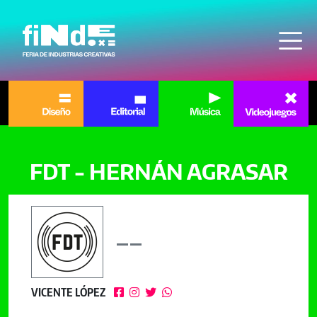
Pasar al contenido principal
FDT - HERNÁN AGRASAR
VICENTE LÓPEZ



