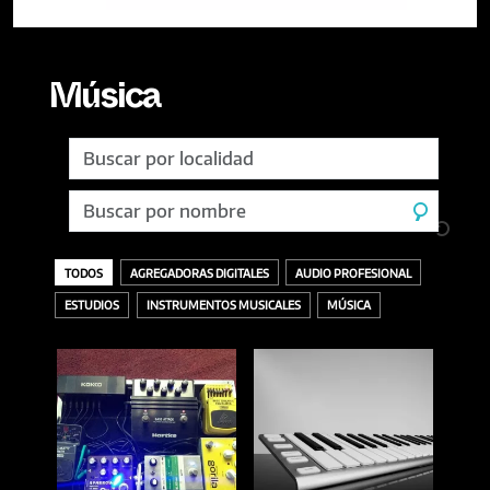
Música
TODOS
AGREGADORAS DIGITALES
AUDIO PROFESIONAL
ESTUDIOS
INSTRUMENTOS MUSICALES
MÚSICA
TODOS
ACCESORIOS
AURICULARES
GRABACIÓN
SELLOS DISCOGRÁFICOS
VINILOS
ACÚSTICOS / CUERDAS
BANDEJAS Y PÚAS
DESCARGA O DIGITAL
MASTERING
AMPLIFICADORES
CDS
INTERFACES
MEZCLA
BAJOS
MEZCLADORES
OTROS
BATERÍAS