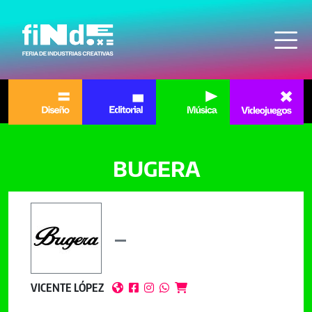
Pasar al contenido principal
BUGERA
VICENTE LÓPEZ




