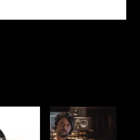
RGA O DIGITAL
MASTERING
AMPLIFICADORES
CDS
GUITARRAS ELÉCTRICAS
OTROS
ICALES