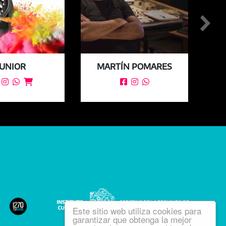
JUNIOR
MARTÍN POMARES






Este sitio web utiliza cookies para
garantizar que obtenga la mejor