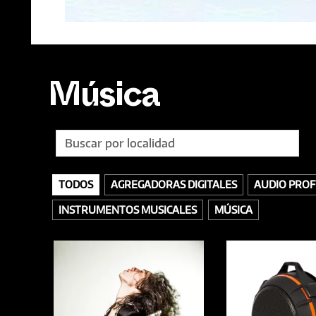
Música
TODOS
AGREGADORAS DIGITALES
AUDIO PROF
INSTRUMENTOS MUSICALES
MÚSICA
TODOS
ACCESORIOS
AURICULARES
GRABACIÓN
SELLOS
INTERFACES
MEZCLA
BAJOS
MEZCLADORES
OTROS
INSTRUMENTOS DE PERCUSIÓN
PIANOS
TECLADOS / SINTETIZA