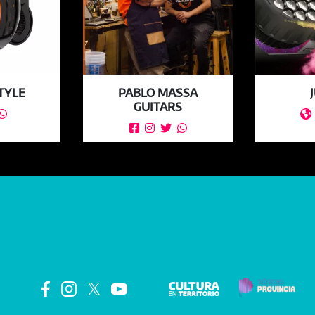
STYLE
PABLO MASSA
GUITARS





