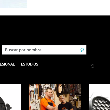
ESIONAL
ESTUDIOS
 DISCOGRÁFICOS
VINILOS
ACÚSTICOS / CUERDAS
BANDEJAS Y PÚAS
DESCA
BATERÍAS
MICRÓFONOS / INALÁMBRICOS
EFECTOS
MONITORES / PARLANTES
DORES / CONTROLADORES
VIENTOS
AUDIO PROFESIONAL
INSTRUMENTOS MUS