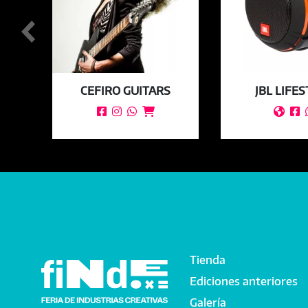
CEFIRO GUITARS
JBL LIFE






Tienda
Main navigation
Ediciones anteriores
Galería