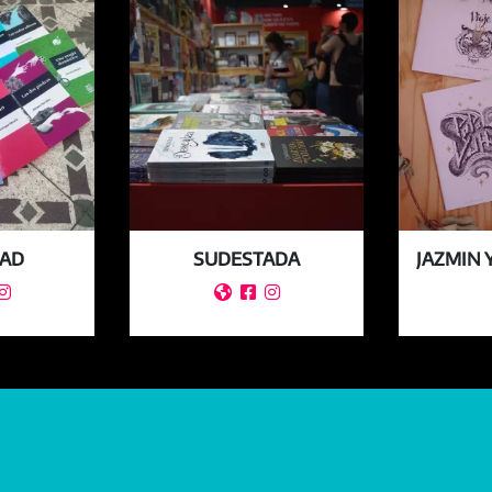
DAD
SUDESTADA
JAZMIN 



