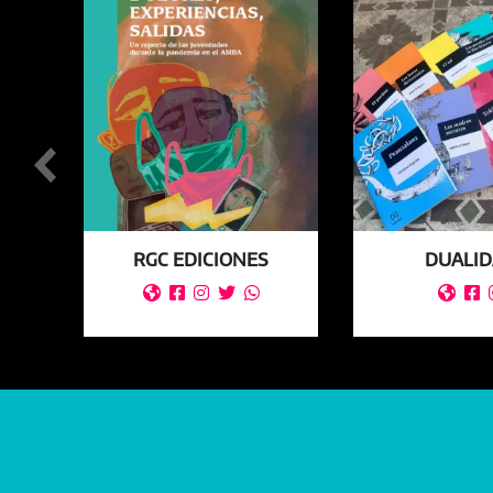
S
RGC EDICIONES
DUALI






