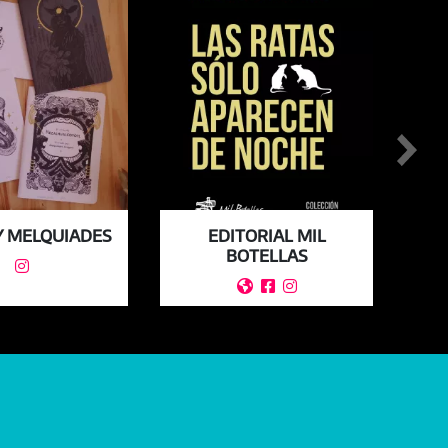
Y MELQUIADES
EDITORIAL MIL
BOTELLAS



