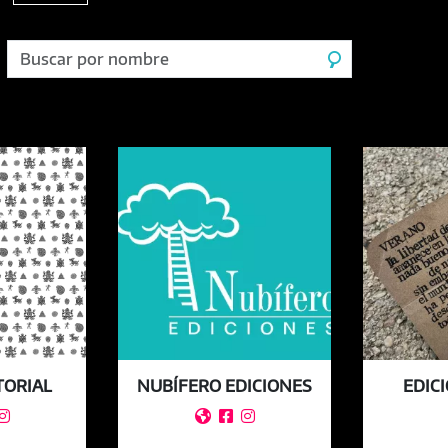
TORIAL
NUBÍFERO EDICIONES
EDIC



