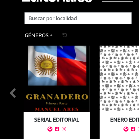
GÉNEROS +
GRO
SERIAL EDITORIAL
ENERO EDI




