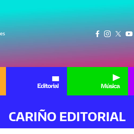
ncipal
res
CARIÑO EDITORIAL