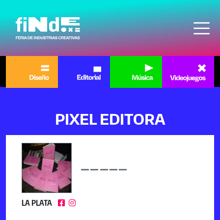
Pasar al contenido principal
PIXEL EDITORA
LA PLATA

