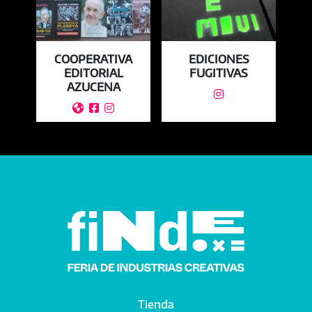
A
COOPERATIVA
EDICIONES
EDITORIAL
FUGITIVAS
AZUCENA




Tienda
Main navigation