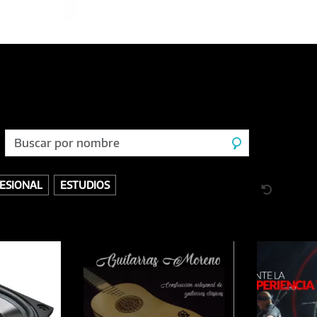
ESIONAL
ESTUDIOS
 DISCOGRÁFICOS
VINILOS
ACÚSTICOS / CUERDAS
BANDEJAS Y PÚAS
DESCA
BATERÍAS
MICRÓFONOS / INALÁMBRICOS
EFECTOS
MONITORES / PARLANTES
DORES / CONTROLADORES
VIENTOS
AUDIO PROFESIONAL
INSTRUMENTOS MUS