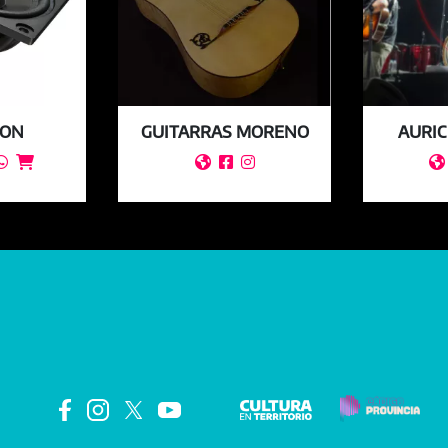
ION
GUITARRAS MORENO
AURIC





