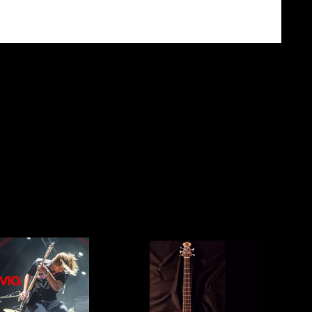
RGA O DIGITAL
MASTERING
AMPLIFICADORES
CDS
GUITARRAS ELÉCTRICAS
OTROS
ICALES