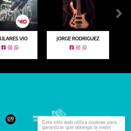
ULARES VIO
JORGE RODRIGUEZ






Este sitio web utiliza cookies para
garantizar que obtenga la mejor