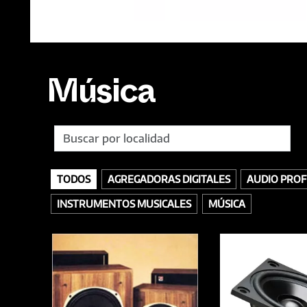
Música
TODOS
AGREGADORAS DIGITALES
AUDIO PROF
INSTRUMENTOS MUSICALES
MÚSICA
TODOS
ACCESORIOS
AURICULARES
GRABACIÓN
SELLOS
INTERFACES
MEZCLA
BAJOS
MEZCLADORES
OTROS
INSTRUMENTOS DE PERCUSIÓN
PIANOS
TECLADOS / SINTETIZA