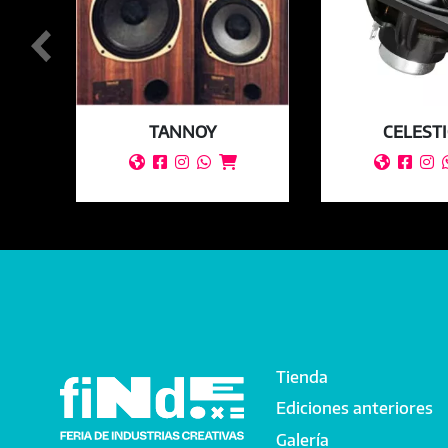
TANNOY
CELEST








Tienda
Main navigation
Ediciones anteriores
Galería