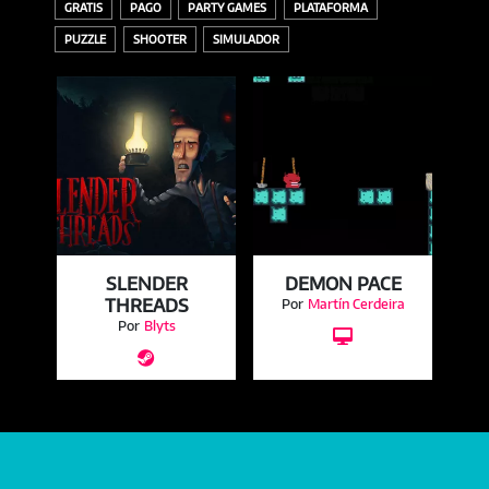
GRATIS
PAGO
PARTY GAMES
PLATAFORMA
PUZZLE
SHOOTER
SIMULADOR
E
SLENDER
DEMON PACE
THREADS
Por
Martín Cerdeira
de
Por
Blyts

