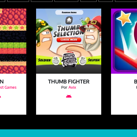
ÓN
THUMB FIGHTER
ost Games
Por
Avix

