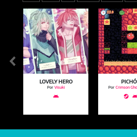
LOVELY HERO
PICH
en
Por
Visuki
Por
Crimson Gh

