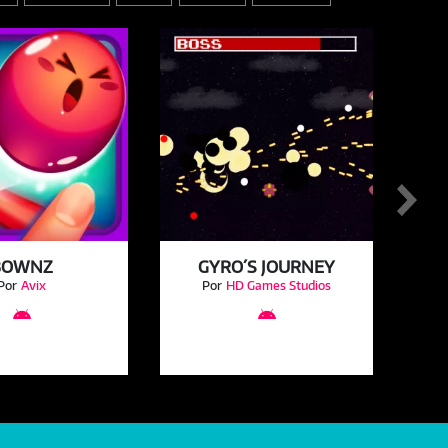
BOWNZ
GYRO´S JOURNEY
Por
Avix
Por
HD Games Studios

