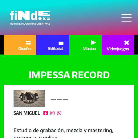
Pasar al contenido principal
IMPESSA RECORD
SAN MIGUEL



Estudio de grabación, mezcla y mastering,
presencial y online.