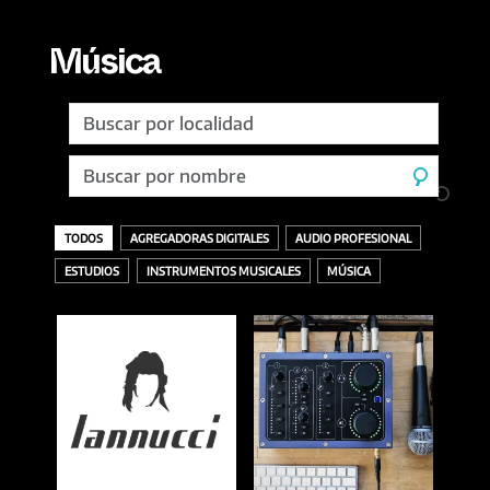
Música
TODOS
AGREGADORAS DIGITALES
AUDIO PROFESIONAL
ESTUDIOS
INSTRUMENTOS MUSICALES
MÚSICA
TODOS
ACCESORIOS
AURICULARES
GRABACIÓN
SELLOS DISCOGRÁFICOS
VINILOS
ACÚSTICOS / CUERDAS
BANDEJAS Y PÚAS
DESCARGA O DIGITAL
MASTERING
AMPLIFICADORES
CDS
INTERFACES
MEZCLA
BAJOS
MEZCLADORES
OTROS
BATERÍAS
MICRÓFONOS / INALÁMBRICOS
EFECTOS