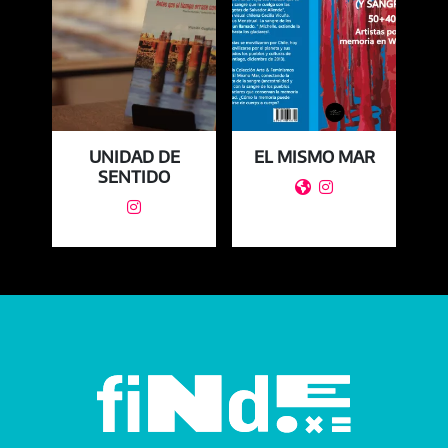
EL
UNIDAD DE
EL MISMO MAR
E
UL
SENTIDO


