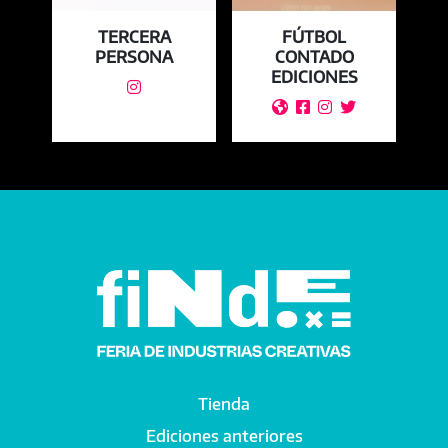
E
TERCERA
FÚTBOL
PERSONA
CONTADO
C
EDICIONES





Tienda
Main navigation
Ediciones anteriores