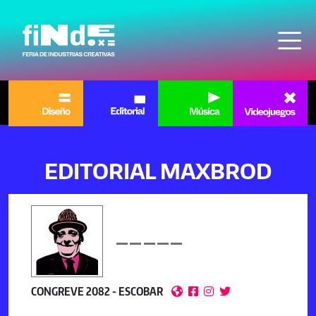
Pasar al contenido principal
EDITORIAL MAXBROD
CONGREVE 2082 - ESCOBAR



