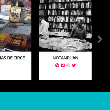
AS DE CIRCE
NOTANPUAN
G



