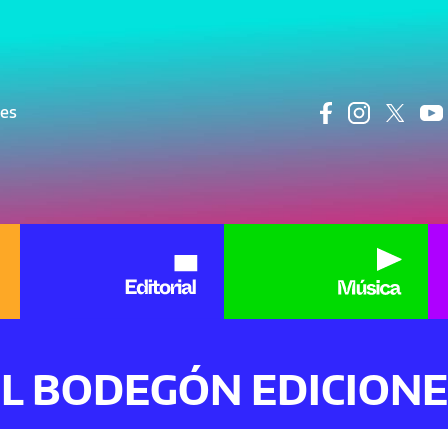
ncipal
res
L BODEGÓN EDICION