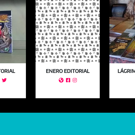
TORIAL
ENERO EDITORIAL
LÁGRIM



