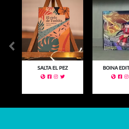
S
SALTA EL PEZ
BOINA EDI






