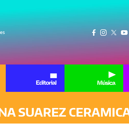
ncipal
res
NA SUAREZ CERAMIC