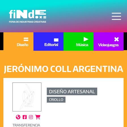
Pasar al contenido principal
JERÓNIMO COLL ARGENTINA
DISEÑO ARTESANAL
CRIOLLO




TRANSFERENCIA