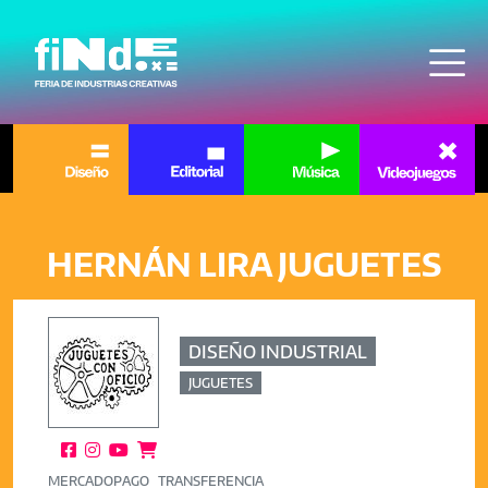
Pasar al contenido principal
HERNÁN LIRA JUGUETES
DISEÑO INDUSTRIAL
JUGUETES




MERCADOPAGO
TRANSFERENCIA