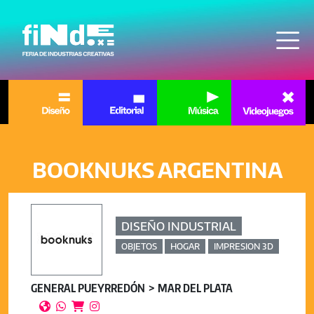
Pasar al contenido principal
BOOKNUKS ARGENTINA
DISEÑO INDUSTRIAL
OBJETOS
HOGAR
IMPRESION 3D
GENERAL PUEYRREDÓN
MAR DEL PLATA



